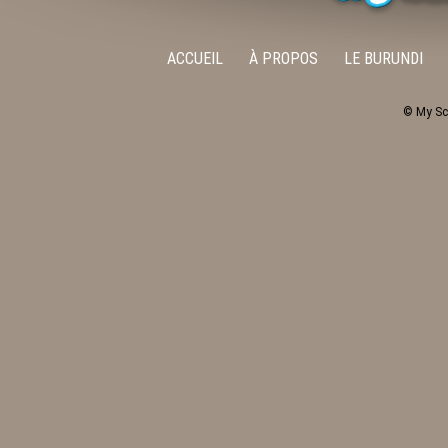
ACCUEIL
À PROPOS
LE BURUNDI
© My Sc