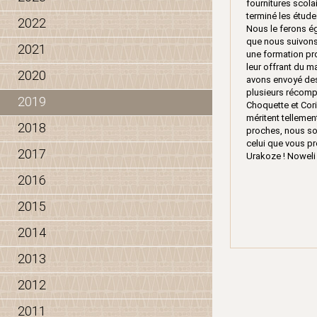
fournitures scola
terminé les étud
2022
Nous le ferons ég
que nous suivons 
2021
une formation pr
leur offrant du m
2020
avons envoyé des 
plusieurs récomp
2019
Choquette et Cori
méritent tellemen
2018
proches, nous so
celui que vous pr
2017
Urakoze ! Nowel
2016
2015
2014
2013
2012
2011