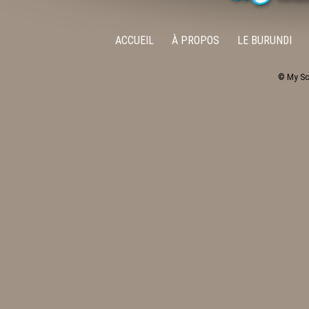
ACCUEIL
À PROPOS
LE BURUNDI
© My Sc