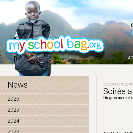
AC
News
DÉCEMBRE 9, 2019
Soirée 
2026
Un gros merci à t
2025
2024
2023