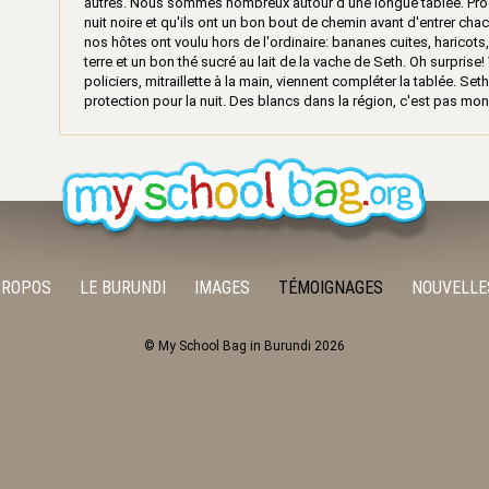
autres. Nous sommes nombreux autour d'une longue tablée. Progre
nuit noire et qu'ils ont un bon bout de chemin avant d'entrer chac
nos hôtes ont voulu hors de l'ordinaire: bananes cuites, harico
terre et un bon thé sucré au lait de la vache de Seth. Oh surprise
policiers, mitraillette à la main, viennent compléter la tablée. Se
protection pour la nuit. Des blancs dans la région, c'est pas mon
PROPOS
LE BURUNDI
IMAGES
TÉMOIGNAGES
NOUVELLE
© My School Bag in Burundi 2026