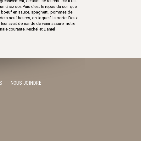
ssivement, certains se retirent car il fait
un chez soi. Puis c'est le repas du soir que
ts, boeuf en sauce, spaghetti, pommes de
! Vers neuf heures, on toque à la porte. Deux
th leur avait demandé de venir assurer notre
naie courante. Michel et Daniel
S
NOUS JOINDRE