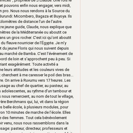
vices", propriété de J.Claude. Une fois le
 et pouvons enfin nous engager, vers midi,
n pro. Nous nous rendons à la Source du
u Burundi: Micombero, Bagaza et Buyoya. Ils
lomètres de distance l'un de l'autre.
otre jeune guide, Claude, nous explique que
mètres de la Méditerranée ou aboutit ce
ans un gros rocher. C'est ici qu'ont aboutit
 du fleuve nourricier de l'Égypte. Je m'y
t du jeune Floris qui nous suivent depuis
e au marché de Bamba. C'est l'événement de
ord de loin et s'approchent peu à peu. Si
n riant exagérément. Toute activité a
leurs attitudes et les couleurs vives de
 cherchent à me caresser le poil des bras...
re. On arrive à Ruvumu vers 17 heures. Les
sage au chef de quartier, au pasteur, au
les adolescentes, au rythme d'un tambour et
s nous remercient, au nom de tout le village,
ère Berchmans qui, lui, vit dans la région
très belle école, à plusieurs modules, pour
ron 10 minutes de marche de l'école. Elles
ête des femmes. Tout cela bénévolement
soir venu, nous nous rassemblons dans la
age: pasteur, directeur, professeurs et