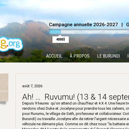
Campagne annuelle 2026-2027 | Go
4000$
ACCUEIL
À PROPOS
LE BURUNDI
août 7, 2026
Ah! … Ruvumu! (13 & 14 sept
Depuis 9 heures qu'on attend un chauffeur et 4 X 4. Une heure tre
rendons chez Duke et Jocelyne pour prendre tous les cahiers, cra
pour Ruvumu, le village de Seth, professeur et collaborateur. Cor
Burundi) ou travaille Jocelyne afin de retirer l'argent nécessaire a
véhicule ne démarre plus. Comme on dit chez nous "la batterie est 