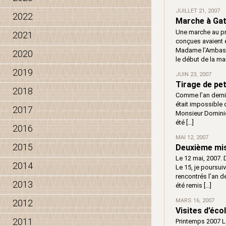
JUILLET 21, 2007
2022
Marche à Gat
Une marche au pr
2021
conçues avaient é
Madame l’Ambass
2020
le début de la ma
2019
JUIN 23, 2007
Tirage de pe
2018
Comme l’an dernier
était impossible 
2017
Monsieur Domini
été […]
2016
MAI 12, 2007
2015
Deuxième mis
Le 12 mai, 2007. 
2014
Le 15, je poursui
rencontrés l’an d
2013
été remis […]
MARS 16, 2007
2012
Visites d’éc
2011
Printemps 2007 Le