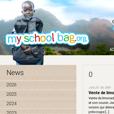
AC
News
0
2026
JUILLET 28, 2007
Vente de lim
2025
Vente de limonade
2024
et son cousin Jea
voisins qui désira
préoccupe […]
2023