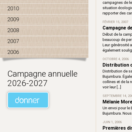
campagnes de levé
2010
situation écologi
rapporter des can
2009
FÉVRIER 15, 2007
Campagne de 
2008
Début de la campa
beaucoup de pers
2007
Leur générosité 
également soulig
2006
OCTOBRE 4, 2006
Distribution
Distribution de s
Campagne annuelle
Bujumbura. Égale
2026-2027
collines et de la 
voir leur […]
SEPTEMBRE 14, 20
Mélanie Mor
Un envoi pour le
Bujumbura. Nous n
JUIN 1, 2006
Premières dis