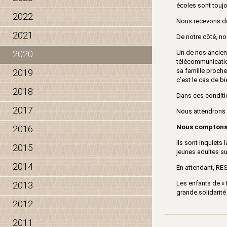
écoles sont toujo
2022
Nous recevons de
2021
De notre côté, no
2020
Un de nos anciens
télécommunication
sa famille proch
2019
c’est le cas de bi
2018
Dans ces conditio
2017
Nous attendrons a
Nous comptons n
2016
Ils sont inquiets
2015
jeunes adultes su
2014
En attendant, R
Les enfants de «
2013
grande solidarit
2012
2011