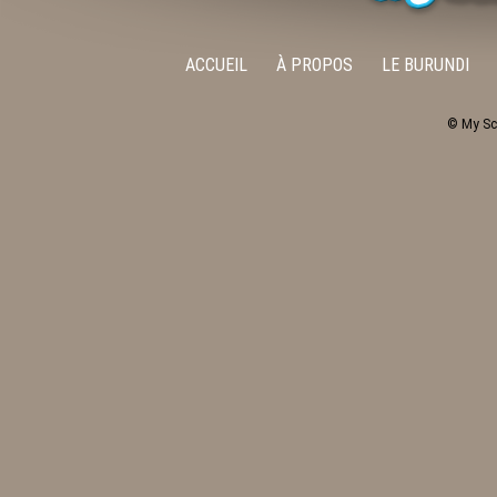
ACCUEIL
À PROPOS
LE BURUNDI
© My Sc