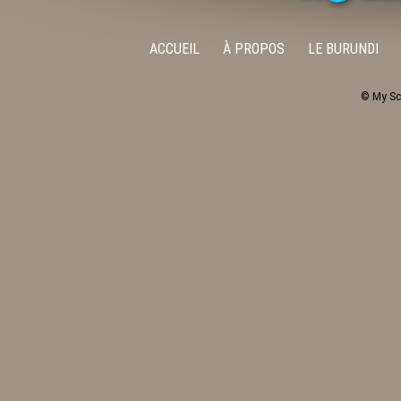
ACCUEIL
À PROPOS
LE BURUNDI
© My Sc