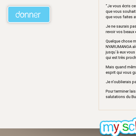
“Je vous écris c
que vous souhait
que vous faites a
Je ne saurais pas
revoir vos beaux 
Quelque chose me 
NYARUMANGA alors
jusqu`à eux vous 
qui est très proc
Mais quand même v
esprit qui vous g
Je n'oublierais
Pour terminer lai
salutations du B