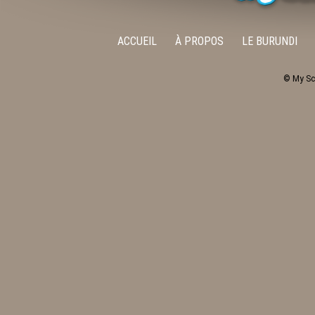
ACCUEIL
À PROPOS
LE BURUNDI
© My Sc