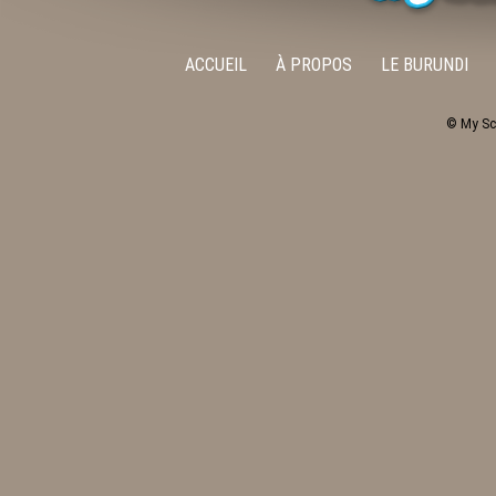
ACCUEIL
À PROPOS
LE BURUNDI
© My Sc