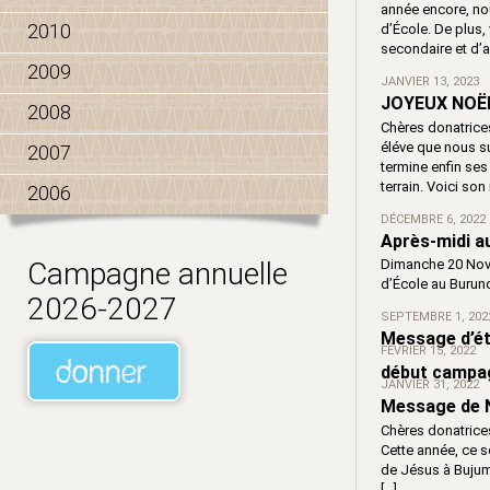
année encore, no
2010
d’École. De plus,
secondaire et d’a
2009
JANVIER 13, 2023
JOYEUX NOËL
2008
Chères donatrice
éléve que nous su
2007
termine enfin ses
terrain. Voici son
2006
DÉCEMBRE 6, 2022
Après-midi a
Dimanche 20 Nove
Campagne annuelle
d’École au Burund
2026-2027
SEPTEMBRE 1, 202
Message d’ét
FÉVRIER 15, 2022
début campa
JANVIER 31, 2022
Message de 
Chères donatrices
Cette année, ce s
de Jésus à Bujum
[…]