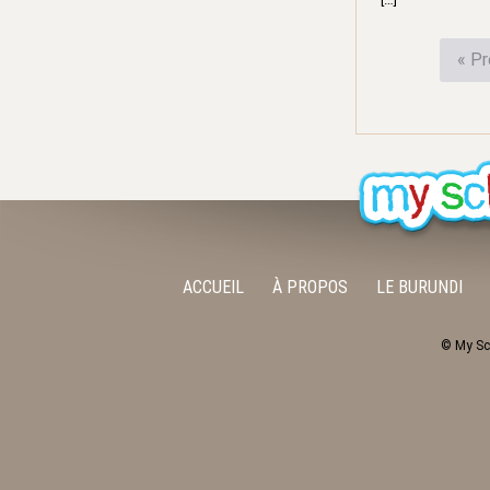
« P
ACCUEIL
À PROPOS
LE BURUNDI
© My Sc