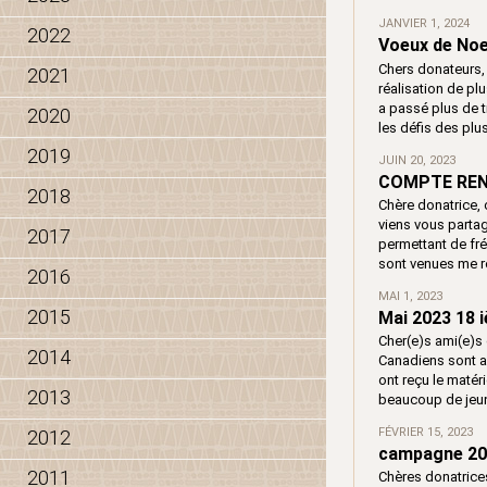
JANVIER 1, 2024
2022
Voeux de Noe
Chers donateurs,
2021
réalisation de pl
a passé plus de tr
2020
les défis des pl
2019
JUIN 20, 2023
COMPTE REN
2018
Chère donatrice, 
viens vous partage
2017
permettant de fr
sont venues me re
2016
MAI 1, 2023
2015
Mai 2023 18 
Cher(e)s ami(e)s
2014
Canadiens sont au
ont reçu le matér
2013
beaucoup de jeun
FÉVRIER 15, 2023
2012
campagne 20
2011
Chères donatrices