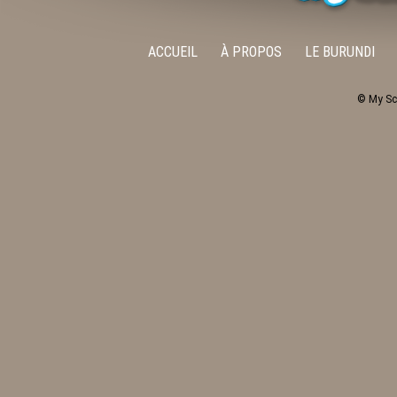
ACCUEIL
À PROPOS
LE BURUNDI
© My Sc