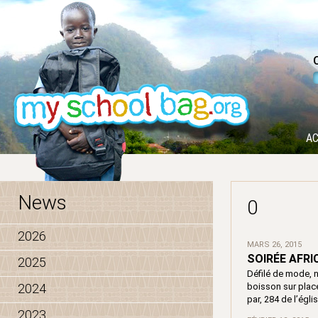
AC
News
0
2026
MARS 26, 2015
SOIRÉE AFRI
2025
Défilé de mode, 
2024
boisson sur plac
par, 284 de l’ég
2023