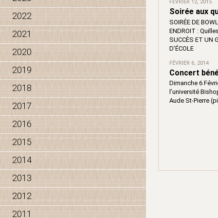
FÉVRIER 12, 2015
Soirée aux qu
2022
SOIRÉE DE BOWLIN
ENDROIT : Quill
2021
SUCCÈS ET UN G
D’ÉCOLE
2020
FÉVRIER 6, 2014
2019
Concert béné
Dimanche 6 Févrie
2018
l’université Bisho
Aude St-Pierre (p
2017
2016
2015
2014
2013
2012
2011