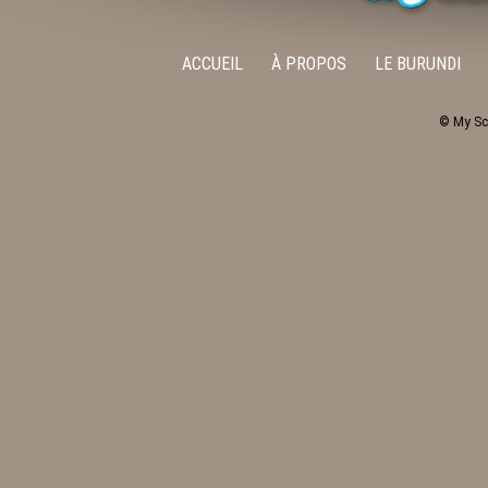
ACCUEIL
À PROPOS
LE BURUNDI
© My Sc