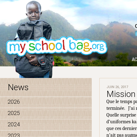
AC
News
JUIN 26, 2017
Mission
2026
Que le temps pa
terminée.
J’ai
2025
Quelle surpris
d’uniformes kak
2024
que ces dernie
2023
n’ait pas augme