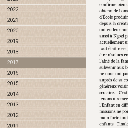
confirme bien q
2022
obtenu de bons 
d’École produir
2021
depuis la créat
ont vu leur no
2020
aussi à Ngozi 
2019
actuellement un
tout était rose.
2018
être résolues c
l’aîné de la fam
2017
subvenir aux be
2016
ne nous ont pas
auprès de sa 
2015
généreux voisin
scolaire.
C’es
2014
tenons à remer
2013
l'Enfant en dif
missions ne po
2012
main forte tout
enfants.
Final
2011