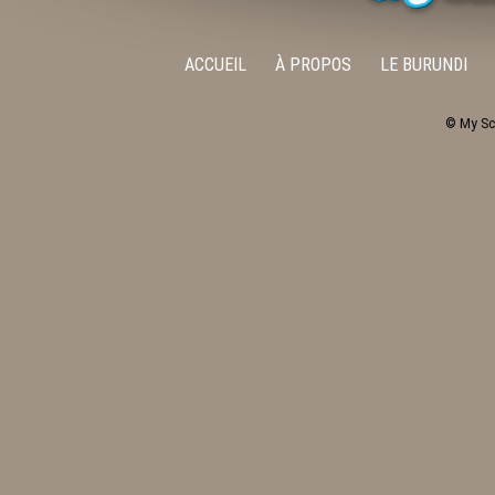
ACCUEIL
À PROPOS
LE BURUNDI
© My Sc