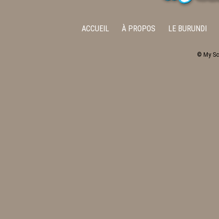
ACCUEIL
À PROPOS
LE BURUNDI
© My Sc