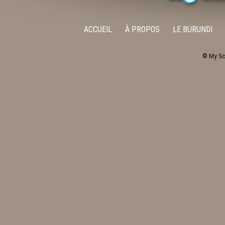
ACCUEIL
À PROPOS
LE BURUNDI
© My Sc